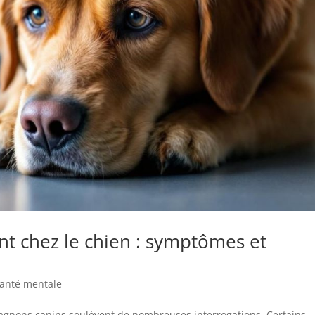
t chez le chien : symptômes et
santé mentale
gnons canins soulèvent de nombreuses interrogations. Certains