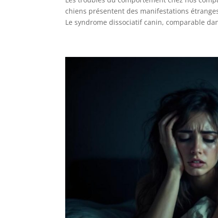
chiens présentent des manifestations étrange
Le syndrome dissociatif canin, comparable dan