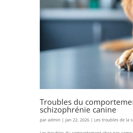
Troubles du comportemen
schizophrénie canine
par
admin
|
Jan 22, 2026
|
Les troubles de la 
Les troubles du comportement chez nos compa