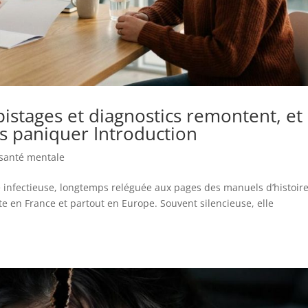
pistages et diagnostics remontent, et
 paniquer Introduction
 santé mentale
ie infectieuse, longtemps reléguée aux pages des manuels d’histoir
 en France et partout en Europe. Souvent silencieuse, elle