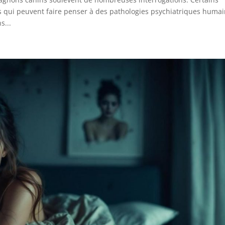
s qui peuvent faire penser à des pathologies psychiatriques humai
s...